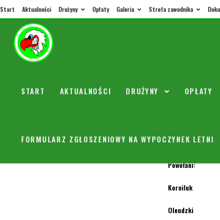
Start
Aktualności
Drużyny
Opłaty
Galeria
Strefa zawodnika
Doku
26.09 O
START
AKTUALNOŚCI
DRUŻYNY
OPŁATY
trenerorly
W sobotę o 12 00 
FORMULARZ ZGŁOSZENIOWY NA WYPOCZYNEK LETNI
Zbiórka 11 15 na 
Powołani:
Korniluk
Olendzki