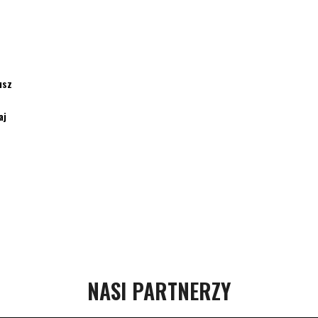
usz
aj
NASI PARTNERZY