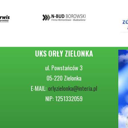
UKS ORŁY ZIELONKA
ul. Powstańców 3
05-220 Zielonka
E-MAIL:
orlyzielonka@interia.pl
NIP: 1251332059