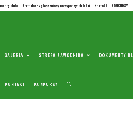
menty klubu
Formularz zgłoszeniowy na wypoczynek letni
Kontakt
KONKURSY
rły – KS Łomianki r.2010
GALERIA
STREFA ZAWODNIKA
DOKUMENTY K
23 września 2020
2010
0 Komentarzy
gramy kolejne spotkanie w III lidze przeciwko KS Łomianki.
KONTAKT
KONKURSY
naszym boisku.