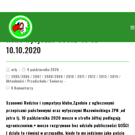
Nowe wytyczne COVID-19 od
10.10.2020
orly
9 października 2020
2005/2006
/
2007
/
2008/2009
/
2010
/
2011
/
2012
/
2013
/
2014
/
Aktualności
/
Przedszkole
/
Seniorzy
0 Komentarzy
Szanowni Rodzice i sympatycy klubu,Zgodnie z ogłoszonymi
przepisami państwowymi oraz wytycznymi Mazowieckiego ZPN ,od
jutra tj. 10 października 2020 mecze w strefie żółtej podlegają
ograniczeniom.• mecze rozgrywane bez udziału publiczności GOŚCI
( działa to również w przypadku, kiedy to my jedziemy jako goście