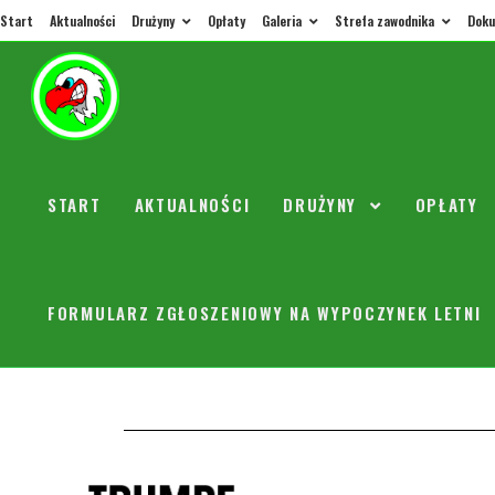
Start
Aktualności
Drużyny
Opłaty
Galeria
Strefa zawodnika
Doku
6.01 śr
START
AKTUALNOŚCI
DRUŻYNY
OPŁATY
trenerorly
Dzień dobry. W na
FORMULARZ ZGŁOSZENIOWY NA WYPOCZYNEK LETNI