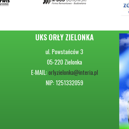
UKS ORŁY ZIELONKA
ul. Powstańców 3
05-220 Zielonka
E-MAIL:
orlyzielonka@interia.pl
NIP: 1251332059