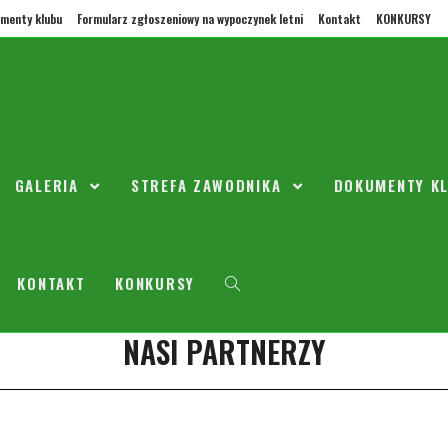
menty klubu
Formularz zgłoszeniowy na wypoczynek letni
Kontakt
KONKURSY
oda r.2010 trening odwołany
GALERIA
STREFA ZAWODNIKA
DOKUMENTY K
4 stycznia 2021
2010
0 Komentarzy
jbliższą środę nie trenujemy z powodu święta Trzech Króli.
KONTAKT
KONKURSY
NASI PARTNERZY