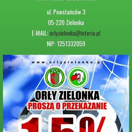
ul. Powstańców 3
05-220 Zielonka
E-MAIL:
orlyzielonka@interia.pl
NIP: 1251332059