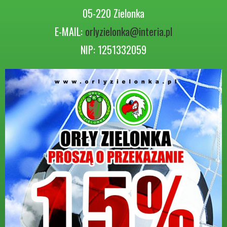
05-220 Zielonka
E-MAIL:
orlyzielonka@interia.pl
NIP: 1251332059