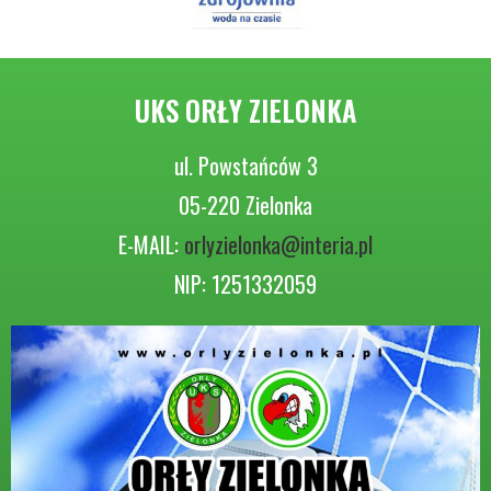
UKS ORŁY ZIELONKA
ul. Powstańców 3
05-220 Zielonka
E-MAIL:
orlyzielonka@interia.pl
NIP: 1251332059