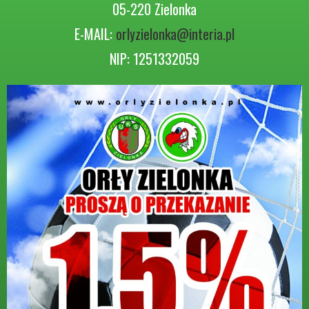
05-220 Zielonka
E-MAIL:
orlyzielonka@interia.pl
NIP: 1251332059