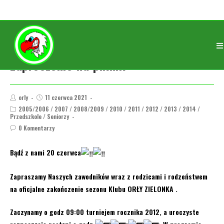
Zaproszenie na piknik
orly
11 czerwca 2021
2005/2006
/
2007
/
2008/2009
/
2010
/
2011
/
2012
/
2013
/
2014
/
Przedszkole
/
Seniorzy
0 Komentarzy
Bądź z nami 20 czerwca
Zapraszamy Naszych zawodników wraz z rodzicami i rodzeństwem
na oficjalne zakończenie sezonu Klubu ORŁY ZIELONKA .
Zaczynamy o godz 09:00 turniejem rocznika 2012, a uroczyste