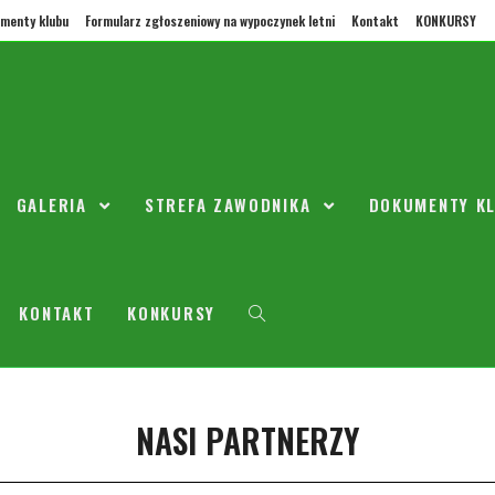
menty klubu
Formularz zgłoszeniowy na wypoczynek letni
Kontakt
KONKURSY
iałek 14.06 zmiana godziny tre
k 2010
GALERIA
STREFA ZAWODNIKA
DOKUMENTY K
12 czerwca 2021
2010
0 Komentarzy
KONTAKT
KONKURSY
edziałek trenujemy 16 30 – 17 45.
NASI PARTNERZY