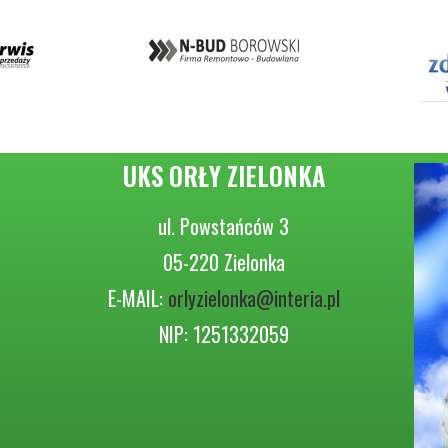
UKS ORŁY ZIELONKA
ul. Powstańców 3
05-220 Zielonka
E-MAIL:
orlyzielonka@interia.pl
NIP: 1251332059