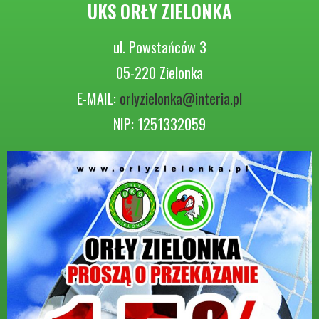
UKS ORŁY ZIELONKA
ul. Powstańców 3
05-220 Zielonka
E-MAIL:
orlyzielonka@interia.pl
NIP: 1251332059