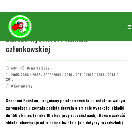
Zmiana wysokości składki
członkowskiej
orly
16 marca 2022
2005/2006
/
2007
/
2008/2009
/
2010
/
2011
/
2012
/
2013
/
2014
/
2015
0 Komentarzy
Szanowni Państwo, pragniemy poinformować że na ostatnim walnym
zgromadzeniu została podjęta decyzja o zmianie wysokości składki
do 150 zł/mies (zniżka 10 zł/os przy rodzeństwach). Nowa wysokość
składki obowiązuje od miesiąca kwietnia (nie dotyczy przedszkoli).