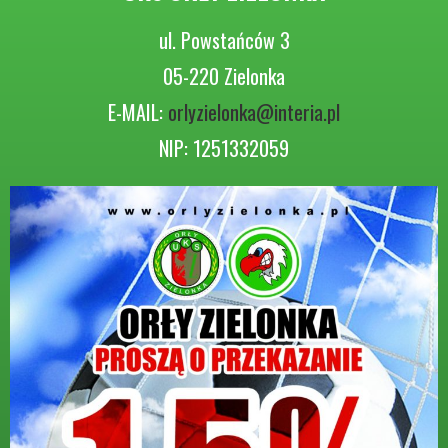
ul. Powstańców 3
05-220 Zielonka
E-MAIL:
orlyzielonka@interia.pl
NIP: 1251332059