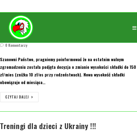
Zmiana wysokości składki członkowskiej
orly
16 marca 2022
2005/2006
/
2007
/
2008/2009
/
2010
/
2011
/
2012
/
2013
/
2014
/
2015
0 Komentarzy
Szanowni Państwo, pragniemy poinformować że na ostatnim walnym
zgromadzeniu została podjęta decyzja o zmianie wysokości składki do 150
zł/mies (zniżka 10 zł/os przy rodzeństwach). Nowa wysokość składki
obowiązuje od miesiąca…
CZYTAJ DALEJ
Treningi dla dzieci z Ukrainy !!!