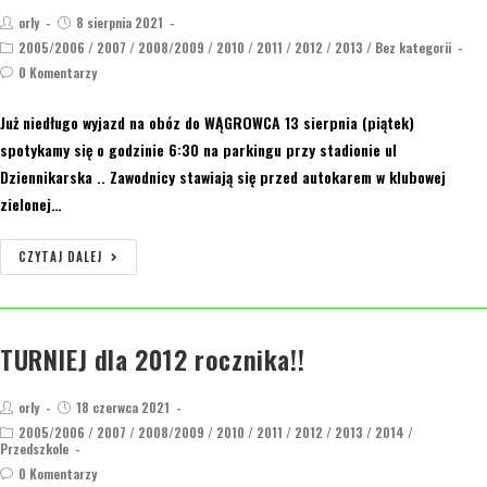
orly
8 sierpnia 2021
2005/2006
/
2007
/
2008/2009
/
2010
/
2011
/
2012
/
2013
/
Bez kategorii
0 Komentarzy
Już niedługo wyjazd na obóz do WĄGROWCA 13 sierpnia (piątek)
spotykamy się o godzinie 6:30 na parkingu przy stadionie ul
Dziennikarska .. Zawodnicy stawiają się przed autokarem w klubowej
zielonej…
CZYTAJ DALEJ
TURNIEJ dla 2012 rocznika!!
orly
18 czerwca 2021
2005/2006
/
2007
/
2008/2009
/
2010
/
2011
/
2012
/
2013
/
2014
/
Przedszkole
0 Komentarzy