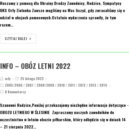
Ruszamy z pomocą dla Ukrainy Drodzy Zawodnicy, Rodzice, Sympatycy
UKS Orły Zielonka Zawsze mogliśmy na Was liczyć, gdy zwracaliśmy się o
udział w akcjach pomocowych.Ostatnie wydarzenia sprawiły, że tym
razem…
CZYTAJ DALEJ
INFO – OBÓZ LETNI 2022
orly
25 lutego 2022
2005/2006
/
2007
/
2008/2009
/
2010
/
2011
/
2012
/
2013
/
2014
0 Komentarzy
Szanowni Rodzice,Poniżej przekazujemy niezbędne informacje dotyczące -
OBOZU LETNIEGO W ŚLESINIE Zapraszamy naszych zawodników do
uczestnictwa w letnim obozie piłkarskim, który odbędzie się w dniach 14
– 21 sierpnia 2022…