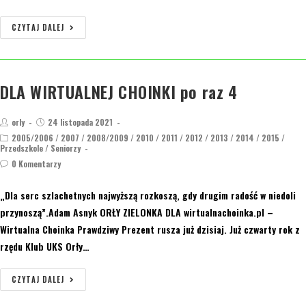
CZYTAJ DALEJ
DLA WIRTUALNEJ CHOINKI po raz 4
orly
24 listopada 2021
2005/2006
/
2007
/
2008/2009
/
2010
/
2011
/
2012
/
2013
/
2014
/
2015
/
Przedszkole
/
Seniorzy
0 Komentarzy
„Dla serc szlachetnych najwyższą rozkoszą, gdy drugim radość w niedoli
przynoszą”.Adam Asnyk ORŁY ZIELONKA DLA wirtualnachoinka.pl –
Wirtualna Choinka Prawdziwy Prezent rusza już dzisiaj. Już czwarty rok z
rzędu Klub UKS Orły…
CZYTAJ DALEJ