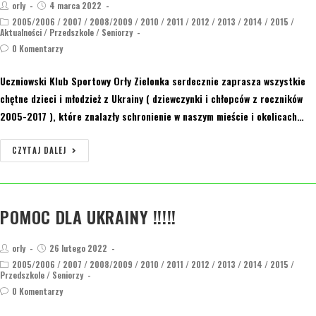
orly
4 marca 2022
2005/2006
/
2007
/
2008/2009
/
2010
/
2011
/
2012
/
2013
/
2014
/
2015
/
Aktualności
/
Przedszkole
/
Seniorzy
0 Komentarzy
Uczniowski Klub Sportowy Orły Zielonka serdecznie zaprasza wszystkie
chętne dzieci i młodzież z Ukrainy ( dziewczynki i chłopców z roczników
2005-2017 ), które znalazły schronienie w naszym mieście i okolicach…
CZYTAJ DALEJ
POMOC DLA UKRAINY !!!!!
orly
26 lutego 2022
2005/2006
/
2007
/
2008/2009
/
2010
/
2011
/
2012
/
2013
/
2014
/
2015
/
Przedszkole
/
Seniorzy
0 Komentarzy