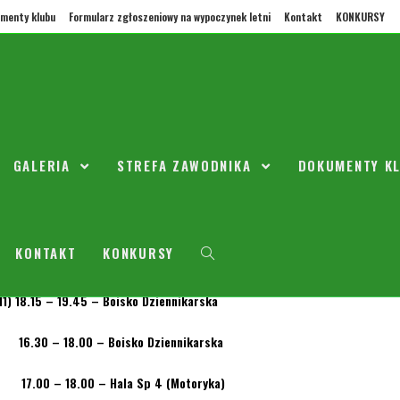
menty klubu
Formularz zgłoszeniowy na wypoczynek letni
Kontakt
KONKURSY
ygodniu (27.11.17r – 3.12.17r) r
trenuje !!!
GALERIA
STREFA ZAWODNIKA
DOKUMENTY K
topada 2017
2005/2006
KONTAKT
KONKURSY
Treningi 27.11.17r – 3.12.17r
11) 18.15 – 19.45 – Boisko Dziennikarska
16.30 – 18.00 – Boisko Dziennikarska
17.00 – 18.00 – Hala Sp 4 (Motoryka)