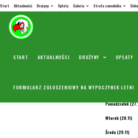
Start
Aktualności
Drużyny
Opłaty
Galeria
Strefa zawodnika
Doku
W tym t
2005 I 
START
AKTUALNOŚCI
DRUŻYNY
OPŁATY
orly
27 lis
FORMULARZ ZGŁOSZENIOWY NA WYPOCZYNEK LETNI
Poniedziałek (27.
Wtorek (28.11) 
Środa (29.11) 