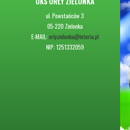
UKS ORŁY ZIELONKA
ul. Powstańców 3
05-220 Zielonka
E-MAIL:
orlyzielonka@interia.pl
NIP: 1251332059