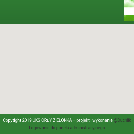
Copytight 2019 UKS ORŁY ZIELONKA – projekt i wykonanie
@Duchlik
Logowanie do panelu administracyjnego