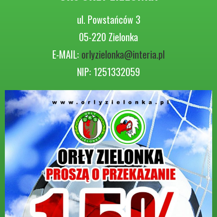
ul. Powstańców 3
05-220 Zielonka
E-MAIL:
orlyzielonka@interia.pl
NIP: 1251332059