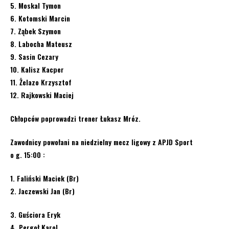
5. Moskal Tymon
6. Kotomski Marcin
7. Ząbek Szymon
8. Labocha Mateusz
9. Sasin Cezary
10. Kalisz Kacper
11. Żelazo Krzysztof
12. Rajkowski Maciej
Chłopców poprowadzi trener Łukasz Mróz.
Zawodnicy powołani na niedzielny mecz ligowy z APJD Sport
o g. 15:00 :
1. Faliński Maciek (Br)
2. Jaczewski Jan (Br)
3. Guściora Eryk
4. Pergoł Karol