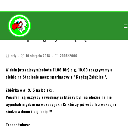
Mecz sparingowy z Rządzą Załubice
orly
10 sierpnia 2018
2005/2006
W dniu jutrzejszym(sobota 11.08.18r) o g. 10.00 rozgrywamy u
siebie na Stadionie mecz sparingowy z ’ Rządzą Załubice ’.
Zbiórka o g. 9.15 na boisku.
Powołani są wszyscy zawodnicy ci którzy byli na obozie na nie
wyjechali nigdzie na wczasy jak i Ci którzy już wrócili z wakacji i
siedzą w domu i się lenią !!!
Trener Łukasz .