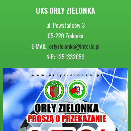
UKS ORŁY ZIELONKA
ul. Powstańców 3
05-220 Zielonka
E-MAIL:
orlyzielonka@interia.pl
NIP: 1251332059