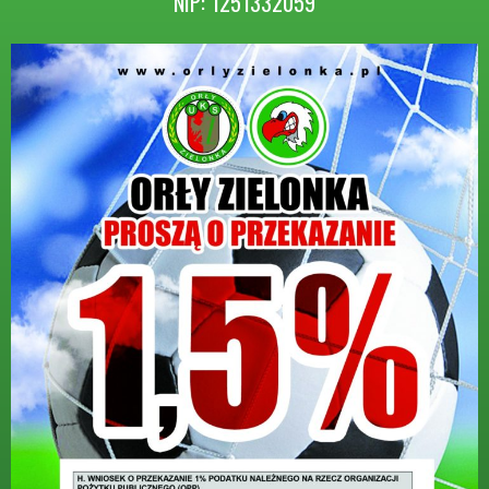
NIP: 1251332059