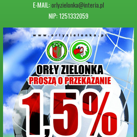
E-MAIL:
orlyzielonka@interia.pl
NIP: 1251332059