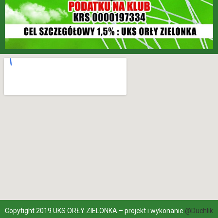
Copytight 2019 UKS ORŁY ZIELONKA – projekt i wykonanie
@Duchlik