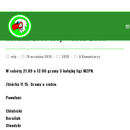
Rocznik 2010 Orły – APJD 21.09
orly
19 września 2019
2010
0 Komentarzy
W sobotę 21.09 o 12:00 gramy 3 kolejkę ligi MZPN.
Zbiórka 11 15. Gramy u siebie.
Powołani:
Chlebicki
Korniluk
Olendzki