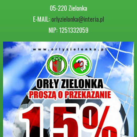
05-220 Zielonka
E-MAIL:
orlyzielonka@interia.pl
NIP: 1251332059