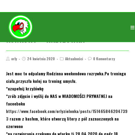
KONKURS – KRZYŻÓWKA
orly
24 kwietnia 2020
Aktualności
0 Komentarzy
Jest moc to odpalamy Rodzinna weekendowa rozrywka.Po treningu
ciała,przyszła kolej na trening umysłu.
*uzupełnij krzyżówkę
*zrób zdjęcie i wyślij do NAS w WIADOMOŚCI PRYWATNEJ na
faceeboku
https://www.facebook.com/orlyzielonka/posts/151465846204739
3
razem z hasłem, które utworzą litery z pól zaznaczonych na
czerwono
*na rozwiązania czekamy do wtorku tj 28.04.2020 do godz.18