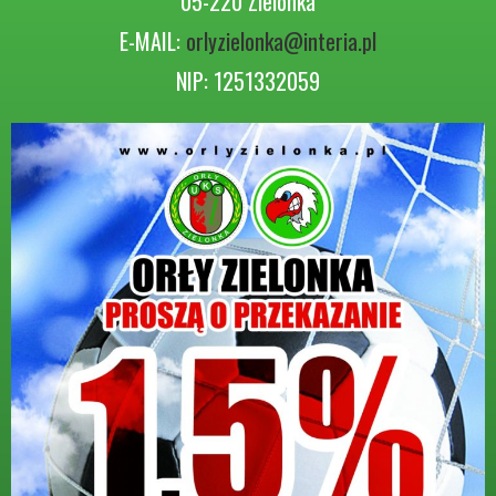
05-220 Zielonka
E-MAIL:
orlyzielonka@interia.pl
NIP: 1251332059