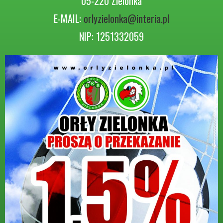
05-220 Zielonka
E-MAIL:
orlyzielonka@interia.pl
NIP: 1251332059