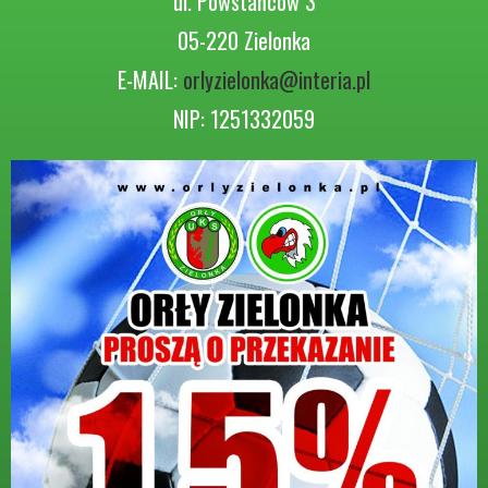
ul. Powstańców 3
05-220 Zielonka
E-MAIL:
orlyzielonka@interia.pl
NIP: 1251332059