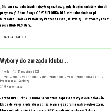
„Dla serc szlachetnych najwyższą rozkoszą, gdy drugim radość w niedoli
przynoszą”.Adam Asnyk ORŁY ZIELONKA DLA wirtualnachoinka.pl –
Wirtualna Choinka Prawdziwy Prezent rusza już dzisiaj. Już czwarty rok z
rzędu Klub UKS Orły…
CZYTAJ DALEJ
Wybory do zarządu klubu ..
orly
21 września 2021
2005/2006
/
2007
/
2008/2009
/
2010
/
2011
/
2012
/
2013
/
2014
/
2015
/
Przedszkole
/
Seniorzy
0 Komentarzy
Zarząd Uks ORŁY ZIELONKA serdecznie zaprasza wszystkich członków
klubu do wzięcia udziału w zbliżającym się zebraniu walno-wyborczym,
które odbędzie się 29 września 2021 w sali widowiskowej Szkoły