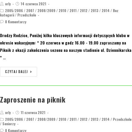
orly
14 czerwca 2021
2005/2006
/
2007
/
2008/2009
/
2010
/
2011
/
2012
/
2013
/
2014
/
Bez
kategorii
/
Przedszkole
0 Komentarzy
Drodzy Rodzice, Poniżej kilka kluczowych informacji dotyczących klubu w
okresie wakacyjnym: * 20 czerwca w godz 16.00 - 19.00 zapraszamy na
Piknik z okazji zakończenia sezonu na naszym stadionie ul. Dziennikarska
* …
CZYTAJ DALEJ
Zaproszenie na piknik
orly
11 czerwca 2021
2005/2006
/
2007
/
2008/2009
/
2010
/
2011
/
2012
/
2013
/
2014
/
Przedszkole
/
Seniorzy
0 Komentarzy