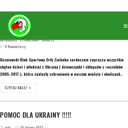
Treningi dla dzieci z Ukrainy !!!
orly
4 marca 2022
2005/2006
/
2007
/
2008/2009
/
2010
/
2011
/
2012
/
2013
/
2014
/
2015
/
Aktualności
/
Przedszkole
/
Seniorzy
0 Komentarzy
Uczniowski Klub Sportowy Orły Zielonka serdecznie zaprasza wszystkie
chętne dzieci i młodzież z Ukrainy ( dziewczynki i chłopców z roczników
2005-2017 ), które znalazły schronienie w naszym mieście i okolicach…
CZYTAJ DALEJ
POMOC DLA UKRAINY !!!!!
orly
26 lutego 2022