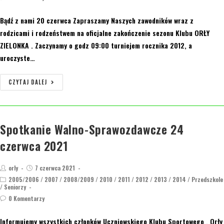
Bądź z nami 20 czerwca Zapraszamy Naszych zawodników wraz z
rodzicami i rodzeństwem na oficjalne zakończenie sezonu Klubu ORŁY
ZIELONKA . Zaczynamy o godz 09:00 turniejem rocznika 2012, a
uroczyste…
CZYTAJ DALEJ
Spotkanie Walno-Sprawozdawcze 24
czerwca 2021
orly
7 czerwca 2021
2005/2006
/
2007
/
2008/2009
/
2010
/
2011
/
2012
/
2013
/
2014
/
Przedszkole
/
Seniorzy
0 Komentarzy
Informujemy wszystkich członków Uczniowskiego Klubu Sportowego ‚ Orły