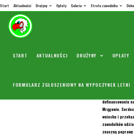
Start
Aktualności
Drużyny
Opłaty
Galeria
Strefa zawodnika
Doku
Turnie
START
AKTUALNOŚCI
DRUŻYNY
OPŁATY
orly
30 lis
Szanowni Zawodni
FORMULARZ ZGŁOSZENIOWY NA WYPOCZYNEK LETNI
Jest nam niezmie
dofinansowaniu na
Mrągowie. Serdec
wniosku i przeka
zawodników udzia
znaczną poprawę 