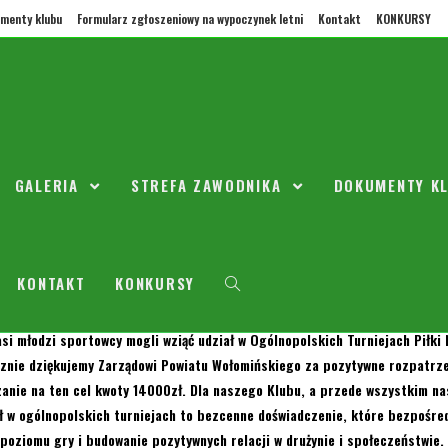
menty klubu
Formularz zgłoszeniowy na wypoczynek letni
Kontakt
KONKURSY
je wyjazdowe naszych ORZEŁKÓW
GALERIA
STREFA ZAWODNIKA
DOKUMENTY K
topada 2020
Bez kategorii
0 Komentarzy
cy, Rodzice i Sympatycy Klubu
KONTAKT
KONKURSY
rnie miło poinformować Państwa , że dzięki przyznanemu przez Powiat Woł
si młodzi sportowcy mogli wziąć udział w Ogólnopolskich Turniejach Piłki 
znie dziękujemy Zarządowi Powiatu Wołomińskiego za pozytywne rozpatrz
zanie na ten cel kwoty 14000zł. Dla naszego Klubu, a przede wszystkim n
ł w ogólnopolskich turniejach to bezcenne doświadczenie, które bezpośre
poziomu gry i budowanie pozytywnych relacji w drużynie i społeczeństwie.