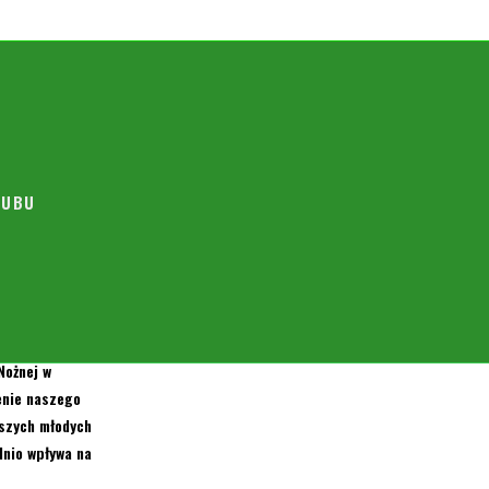
 …
LUBU
omiński
Nożnej w
enie naszego
aszych młodych
dnio wpływa na