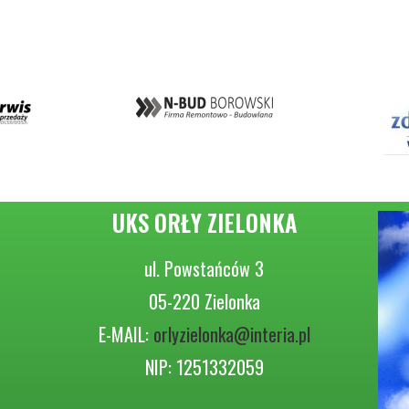
UKS ORŁY ZIELONKA
ul. Powstańców 3
05-220 Zielonka
E-MAIL:
orlyzielonka@interia.pl
NIP: 1251332059