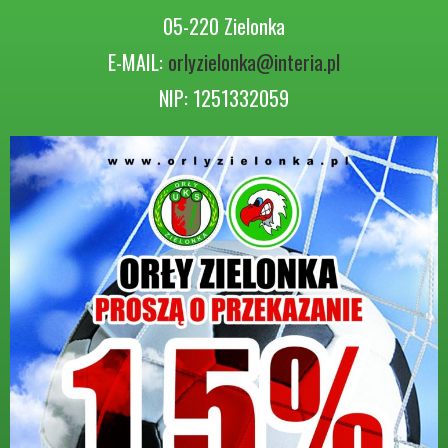
05-220 Zielonka
E-MAIL:
orlyzielonka@interia.pl
NIP: 1251332059