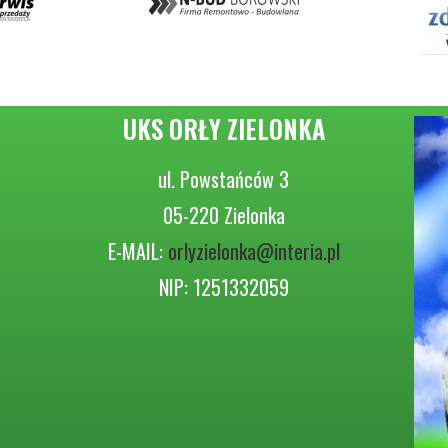
UKS ORŁY ZIELONKA
ul. Powstańców 3
05-220 Zielonka
E-MAIL:
orlyzielonka@interia.pl
NIP: 1251332059