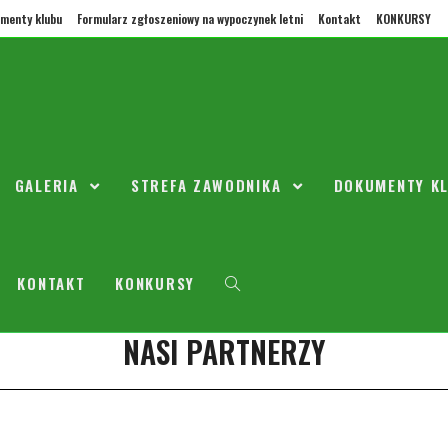
menty klubu
Formularz zgłoszeniowy na wypoczynek letni
Kontakt
KONKURSY
oda r.2010 trening odwołany
GALERIA
STREFA ZAWODNIKA
DOKUMENTY K
4 stycznia 2021
2010
0 Komentarzy
jbliższą środę nie trenujemy z powodu święta Trzech Króli.
KONTAKT
KONKURSY
NASI PARTNERZY