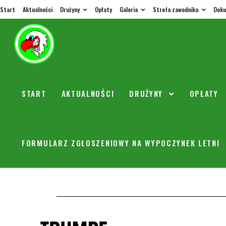
Start
Aktualności
Drużyny
Opłaty
Galeria
Strefa zawodnika
Doku
6.01 śr
START
AKTUALNOŚCI
DRUŻYNY
OPŁATY
trenerorly
Dzień dobry. W na
FORMULARZ ZGŁOSZENIOWY NA WYPOCZYNEK LETNI