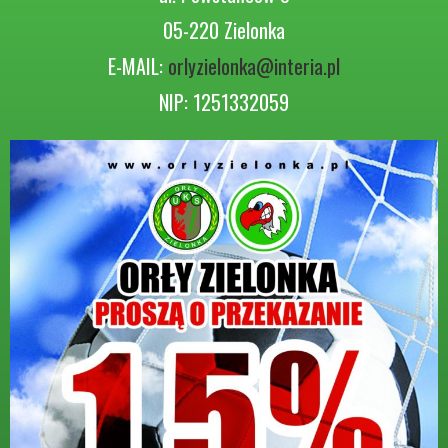
05-220 Zielonka
E-MAIL:
orlyzielonka@interia.pl
NIP: 1251332059