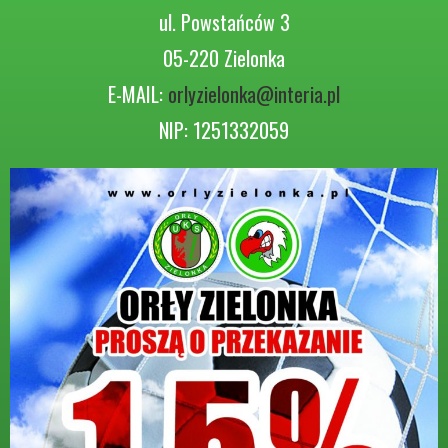
ul. Powstańców 3
05-220 Zielonka
E-MAIL:
orlyzielonka@interia.pl
NIP: 1251332059