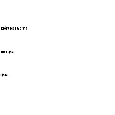
 który jest wpłata
 miesiąca.
jęcia .