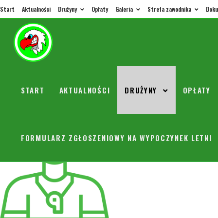
Start
Aktualności
Drużyny
Opłaty
Galeria
Strefa zawodnika
Doku
2018/2019
TRENERZY
TRENINGI
START
AKTUALNOŚCI
DRUŻYNY
OPŁATY
TRENER
FORMULARZ ZGŁOSZENIOWY NA WYPOCZYNEK LETNI