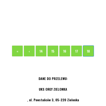
«
‹
14
15
16
17
18
DANE DO PRZELEWU:
UKS ORŁY ZIELONKA
, ul. Powstańców 3, 05-220 Zielonka