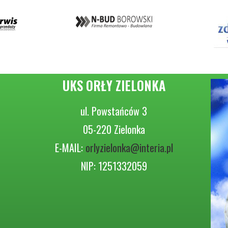
UKS ORŁY ZIELONKA
ul. Powstańców 3
05-220 Zielonka
E-MAIL:
orlyzielonka@interia.pl
NIP: 1251332059