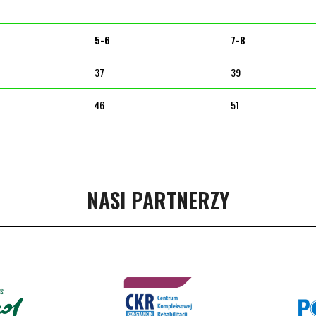
5-6
7-8
37
39
46
51
NASI PARTNERZY