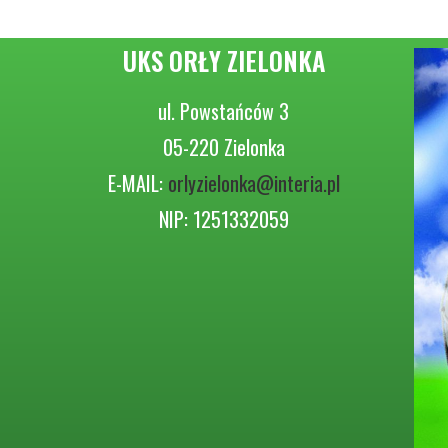
UKS ORŁY ZIELONKA
ul. Powstańców 3
05-220 Zielonka
E-MAIL:
orlyzielonka@interia.pl
NIP: 1251332059