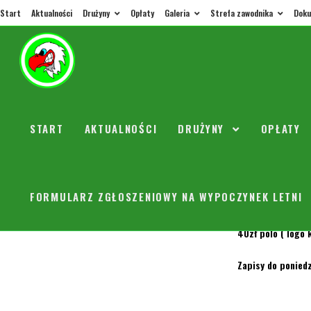
Start
Aktualności
Drużyny
Opłaty
Galeria
Strefa zawodnika
Doku
Koszulk
START
AKTUALNOŚCI
DRUŻYNY
OPŁATY
orly
7 grud
Koszt:
FORMULARZ ZGŁOSZENIOWY NA WYPOCZYNEK LETNI
reprezentacyjne k
40zł polo ( logo k
Zapisy do poniedz