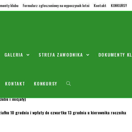
menty klubu
Formularz zgłoszeniowy na wypoczynek letni
Kontakt
KONKURSY
i Zielone Polo
GALERIA
STREFA ZAWODNIKA
DOKUMENTY K
nia 2018
2011
/
Przedszkole
KONTAKT
KONKURSY
oszulki polo zielone
lubu i inicjały)
iałku 10 grudnia i wpłaty do czwartku 13 grudnia u kierownika rocznika