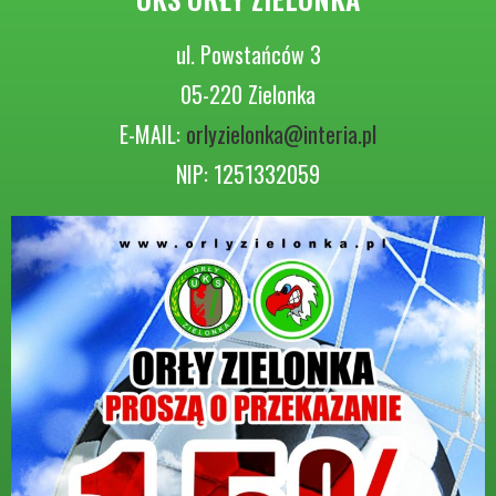
ul. Powstańców 3
05-220 Zielonka
E-MAIL:
orlyzielonka@interia.pl
NIP: 1251332059