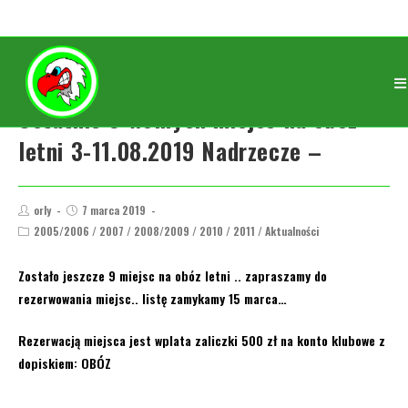
Ostatnie 9 wolnych miejsc na obóz
letni 3-11.08.2019 Nadrzecze –
orly
7 marca 2019
2005/2006
/
2007
/
2008/2009
/
2010
/
2011
/
Aktualności
Zostało jeszcze
9
miejsc na obóz letni .. zapraszamy do
rezerwowania miejsc.. listę zamykamy 15 marca…
Rezerwacją miejsca jest wplata zaliczki 500 zł na konto klubowe z
dopiskiem: OBÓZ