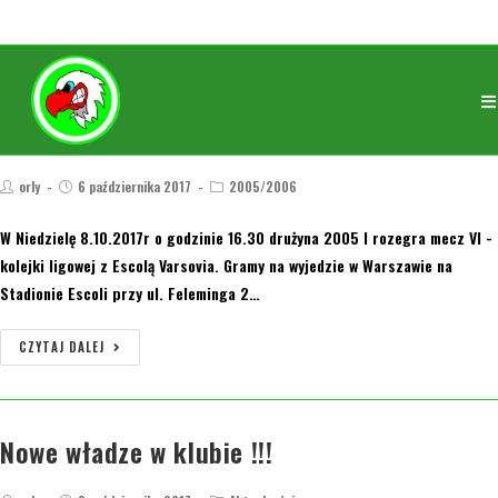
Zawodnicy powołani na
Niedzielny(8.10.2017r) mecz ligowy z Escolą
Varsovia
orly
6 października 2017
2005/2006
W Niedzielę 8.10.2017r o godzinie 16.30 drużyna 2005 I rozegra mecz VI -
kolejki ligowej z Escolą Varsovia. Gramy na wyjedzie w Warszawie na
Stadionie Escoli przy ul. Feleminga 2…
CZYTAJ DALEJ
Nowe władze w klubie !!!