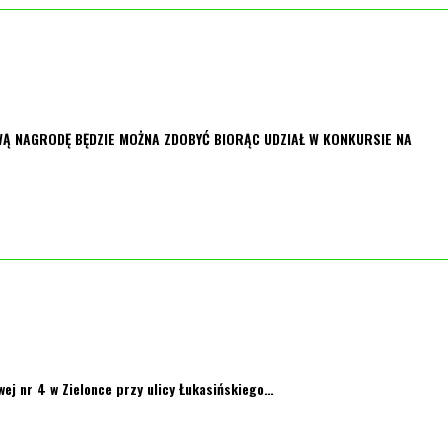
WĄ NAGRODĘ BĘDZIE MOŻNA ZDOBYĆ BIORĄC UDZIAŁ W KONKURSIE NA
wej nr 4 w Zielonce przy ulicy Łukasińskiego…