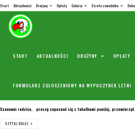
Start
Aktualności
Drużyny
Opłaty
Galeria
Strefa zawodnika
Doku
Harmonogram treningów na hali
orly
20 listopada 2018
2011
Treningi dla rocznika 2011: Czwartki 19:30-20:45 - mniejsza sala w SP2 p
START
AKTUALNOŚCI
DRUŻYNY
OPŁATY
CZYTAJ DALEJ
BLUZY!!!!!!! PILNE
FORMULARZ ZGŁOSZENIOWY NA WYPOCZYNEK LETNI
orly
17 listopada 2018
2002/03
/
2005/2006
/
2007
/
2008/2009
/
20
Szanowni rodzice, proszę zapoznać się z tabelkami poniżej, przemierzyć
CZYTAJ DALEJ