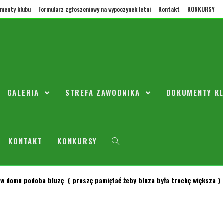
menty klubu
Formularz zgłoszeniowy na wypoczynek letni
Kontakt
KONKURSY
iatki 17:20-18:30 - duża hala SP2
GALERIA
STREFA ZAWODNIKA
DOKUMENTY K
KONTAKT
KONKURSY
10
/
2011
/
Aktualności
/
Przedszkole
 w domu podoba bluzę ( proszę pamiętać żeby bluza była trochę większa )