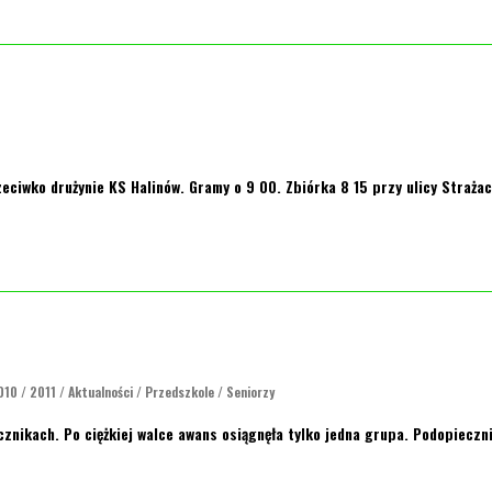
eciwko drużynie KS Halinów. Gramy o 9 00. Zbiórka 8 15 przy ulicy Straża
010
/
2011
/
Aktualności
/
Przedszkole
/
Seniorzy
cznikach. Po ciężkiej walce awans osiągnęła tylko jedna grupa. Podopiecz