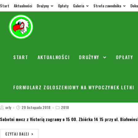
Start
Aktualności
Drużyny
Opłaty
Galeria
Strefa zawodnika
Doku
WIRTUALNA CHOINKA – Dziękujemy …
orly
29 listopada 2018
2002/03
/
2005/2006
/
2007
/
2008/2009
/
2
Dziękuję wszystkim którzy pomogli nam spełnić marzenia dzieci żeby zna
Rodzice zawodników i…
START
AKTUALNOŚCI
DRUŻYNY
OPŁATY
CZYTAJ DALEJ
FORMULARZ ZGŁOSZENIOWY NA WYPOCZYNEK LETNI
Zmiana godziny spotkania z Victorią Sulejó
orly
29 listopada 2018
2010
Sobotni mecz z Victorią zagramy o 15 00. Zbiórka 14 15 przy ul. Białowie
CZYTAJ DALEJ