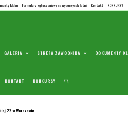
menty klubu
Formularz zgłoszeniowy na wypoczynek letni
Kontakt
KONKURSY
010
/
2011
/
Aktualności
/
Przedszkole
/
Seniorzy
lazły prezent pod choinką.... prezenty przekazaliśmy podczas naszej wi
GALERIA
STREFA ZAWODNIKA
DOKUMENTY K
KONTAKT
KONKURSY
wek.
skiej 22 w Warszawie.