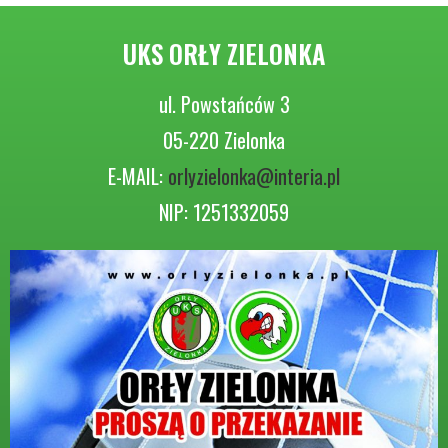
UKS ORŁY ZIELONKA
ul. Powstańców 3
05-220 Zielonka
E-MAIL:
orlyzielonka@interia.pl
NIP: 1251332059