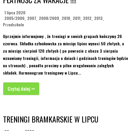
1 lipca 2020
2005/2006
2007
2008/2009
2010
2011
2012
2013
,
,
,
,
,
,
,
Przedszkole
Uprzejmie informujemy , że treningi w swoich grupach kończymy 26
czerwca. Składka członkowska za miesiąc lipiec wynosi 50 złotych, a
za miesiąc sierpień 120 złotych ( po powrocie z obozu 3 sierpnia
wznawiamy treningii, informacja o dniach i godzinach treningów będzie
na stronach) , ponadto prosimy o pilne uregulowanie zaległych
składek. Harmonogram treningowy w Lipcu...
Czytaj dalej >>
TRENINGI BRAMKARSKIE W LIPCU