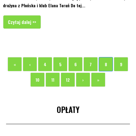
drużyna z Płońska i klub Elana Toruń Do tej...
Czytaj dalej >>
«
‹
4
5
6
7
8
9
10
11
12
›
»
OPŁATY