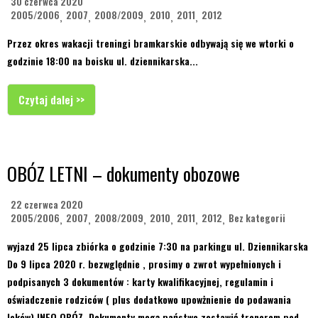
30 czerwca 2020
2005/2006
2007
2008/2009
2010
2011
2012
,
,
,
,
,
Przez okres wakacji treningi bramkarskie odbywają się we wtorki o
godzinie 18:00 na boisku ul. dziennikarska...
Czytaj dalej >>
OBÓZ LETNI – dokumenty obozowe
22 czerwca 2020
2005/2006
2007
2008/2009
2010
2011
2012
Bez kategorii
,
,
,
,
,
,
wyjazd 25 lipca zbiórka o godzinie 7:30 na parkingu ul. Dziennikarska
Do 9 lipca 2020 r. bezwględnie , prosimy o zwrot wypełnionych i
podpisanych 3 dokumentów : karty kwalifikacyjnej, regulamin i
oświadczenie rodziców ( plus dodatkowo upowżnienie do podawania
leków) INFO OBÓZ..Dokumenty mogą państwo zostawić trenerom pod