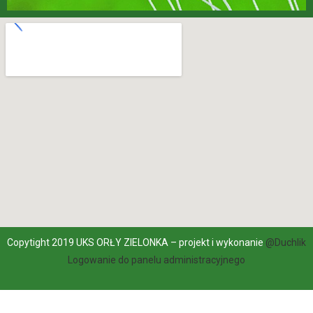
Copytight 2019 UKS ORŁY ZIELONKA – projekt i wykonanie
@Duchlik
Logowanie do panelu administracyjnego