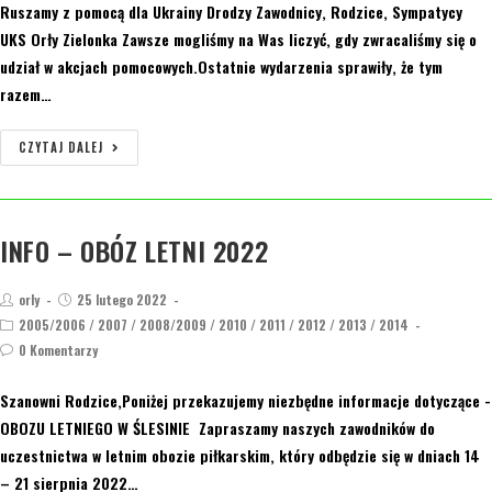
Ruszamy z pomocą dla Ukrainy Drodzy Zawodnicy, Rodzice, Sympatycy
UKS Orły Zielonka Zawsze mogliśmy na Was liczyć, gdy zwracaliśmy się o
udział w akcjach pomocowych.Ostatnie wydarzenia sprawiły, że tym
razem…
CZYTAJ DALEJ
INFO – OBÓZ LETNI 2022
orly
25 lutego 2022
2005/2006
/
2007
/
2008/2009
/
2010
/
2011
/
2012
/
2013
/
2014
0 Komentarzy
Szanowni Rodzice,Poniżej przekazujemy niezbędne informacje dotyczące -
OBOZU LETNIEGO W ŚLESINIE Zapraszamy naszych zawodników do
uczestnictwa w letnim obozie piłkarskim, który odbędzie się w dniach 14
– 21 sierpnia 2022…