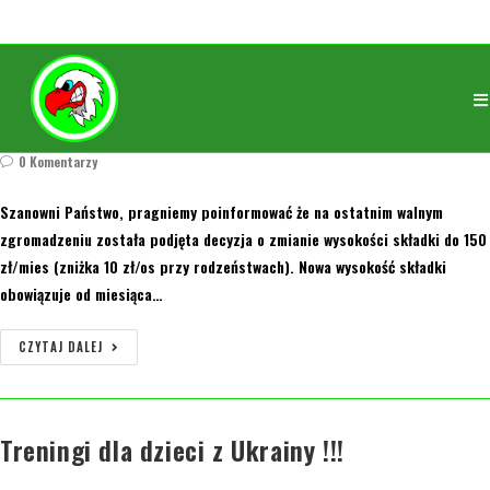
Zmiana wysokości składki członkowskiej
orly
16 marca 2022
2005/2006
/
2007
/
2008/2009
/
2010
/
2011
/
2012
/
2013
/
2014
/
2015
0 Komentarzy
Szanowni Państwo, pragniemy poinformować że na ostatnim walnym
zgromadzeniu została podjęta decyzja o zmianie wysokości składki do 150
zł/mies (zniżka 10 zł/os przy rodzeństwach). Nowa wysokość składki
obowiązuje od miesiąca…
CZYTAJ DALEJ
Treningi dla dzieci z Ukrainy !!!