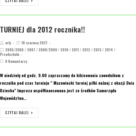
CZYTAJ DALEJ
TURNIEJ dla 2012 rocznika!!
orly
18 czerwca 2021
2005/2006
/
2007
/
2008/2009
/
2010
/
2011
/
2012
/
2013
/
2014
/
Przedszkole
0 Komentarzy
W niedzielę od godz. 9.00 zapraszamy do kibicowania zawodnikom z
rocznika pod czas turnieju " Mazowiecki turniej piłki nożnej z okazji Dnia
Dziecka" Impreza współfinansowana jest ze środków Samorządu
Województwa…
CZYTAJ DALEJ