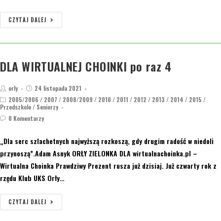
CZYTAJ DALEJ
DLA WIRTUALNEJ CHOINKI po raz 4
orly
24 listopada 2021
2005/2006
/
2007
/
2008/2009
/
2010
/
2011
/
2012
/
2013
/
2014
/
2015
/
Przedszkole
/
Seniorzy
0 Komentarzy
„Dla serc szlachetnych najwyższą rozkoszą, gdy drugim radość w niedoli
przynoszą”.Adam Asnyk ORŁY ZIELONKA DLA wirtualnachoinka.pl –
Wirtualna Choinka Prawdziwy Prezent rusza już dzisiaj. Już czwarty rok z
rzędu Klub UKS Orły…
CZYTAJ DALEJ