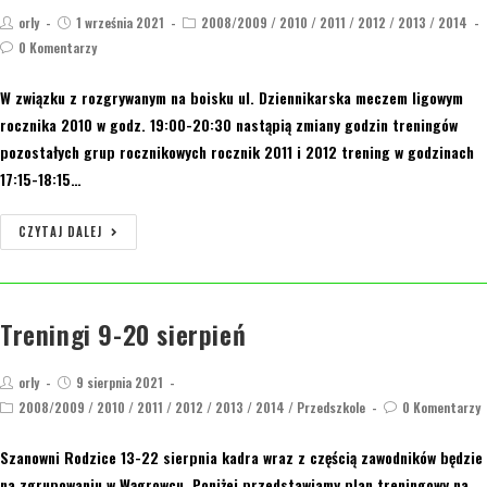
orly
1 września 2021
2008/2009
/
2010
/
2011
/
2012
/
2013
/
2014
0 Komentarzy
W związku z rozgrywanym na boisku ul. Dziennikarska meczem ligowym
rocznika 2010 w godz. 19:00-20:30 nastąpią zmiany godzin treningów
pozostałych grup rocznikowych rocznik 2011 i 2012 trening w godzinach
17:15-18:15…
CZYTAJ DALEJ
Treningi 9-20 sierpień
orly
9 sierpnia 2021
2008/2009
/
2010
/
2011
/
2012
/
2013
/
2014
/
Przedszkole
0 Komentarzy
Szanowni Rodzice 13-22 sierpnia kadra wraz z częścią zawodników będzie
na zgrupowaniu w Wągrowcu. Poniżej przedstawiamy plan treningowy na