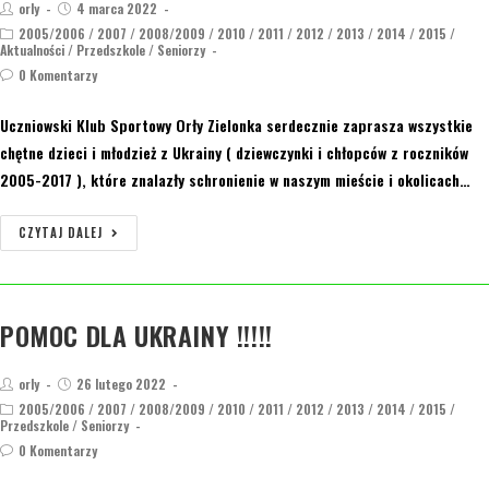
orly
4 marca 2022
2005/2006
/
2007
/
2008/2009
/
2010
/
2011
/
2012
/
2013
/
2014
/
2015
/
Aktualności
/
Przedszkole
/
Seniorzy
0 Komentarzy
Uczniowski Klub Sportowy Orły Zielonka serdecznie zaprasza wszystkie
chętne dzieci i młodzież z Ukrainy ( dziewczynki i chłopców z roczników
2005-2017 ), które znalazły schronienie w naszym mieście i okolicach…
CZYTAJ DALEJ
POMOC DLA UKRAINY !!!!!
orly
26 lutego 2022
2005/2006
/
2007
/
2008/2009
/
2010
/
2011
/
2012
/
2013
/
2014
/
2015
/
Przedszkole
/
Seniorzy
0 Komentarzy