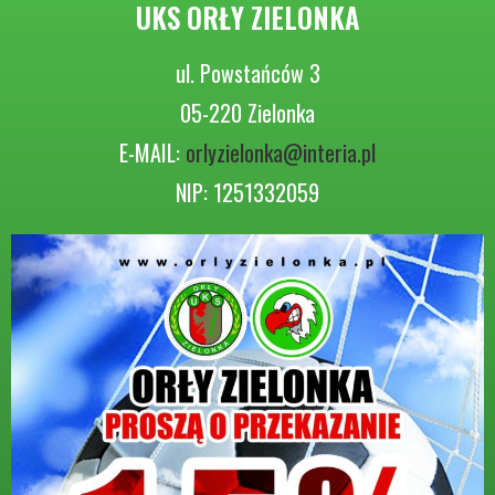
UKS ORŁY ZIELONKA
ul. Powstańców 3
05-220 Zielonka
E-MAIL:
orlyzielonka@interia.pl
NIP: 1251332059