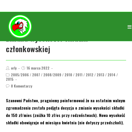
Zmiana wysokości składki
członkowskiej
orly
16 marca 2022
2005/2006
/
2007
/
2008/2009
/
2010
/
2011
/
2012
/
2013
/
2014
/
2015
0 Komentarzy
Szanowni Państwo, pragniemy poinformować że na ostatnim walnym
zgromadzeniu została podjęta decyzja o zmianie wysokości składki
do 150 zł/mies (zniżka 10 zł/os przy rodzeństwach). Nowa wysokość
składki obowiązuje od miesiąca kwietnia (nie dotyczy przedszkoli).