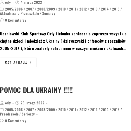
orly
4 marca 2022
2005/2006
/
2007
/
2008/2009
/
2010
/
2011
/
2012
/
2013
/
2014
/
2015
/
Aktualności
/
Przedszkole
/
Seniorzy
0 Komentarzy
Uczniowski Klub Sportowy Orły Zielonka serdecznie zaprasza wszystkie
chętne dzieci i młodzież z Ukrainy ( dziewczynki i chłopców z roczników
2005-2017 ), które znalazły schronienie w naszym mieście i okolicach…
CZYTAJ DALEJ
POMOC DLA UKRAINY !!!!!
orly
26 lutego 2022
2005/2006
/
2007
/
2008/2009
/
2010
/
2011
/
2012
/
2013
/
2014
/
2015
/
Przedszkole
/
Seniorzy
0 Komentarzy