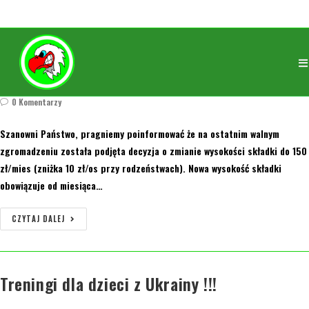
Zmiana wysokości składki członkowskiej
orly
16 marca 2022
2005/2006
/
2007
/
2008/2009
/
2010
/
2011
/
2012
/
2013
/
2014
/
2015
0 Komentarzy
Szanowni Państwo, pragniemy poinformować że na ostatnim walnym
zgromadzeniu została podjęta decyzja o zmianie wysokości składki do 150
zł/mies (zniżka 10 zł/os przy rodzeństwach). Nowa wysokość składki
obowiązuje od miesiąca…
CZYTAJ DALEJ
Treningi dla dzieci z Ukrainy !!!