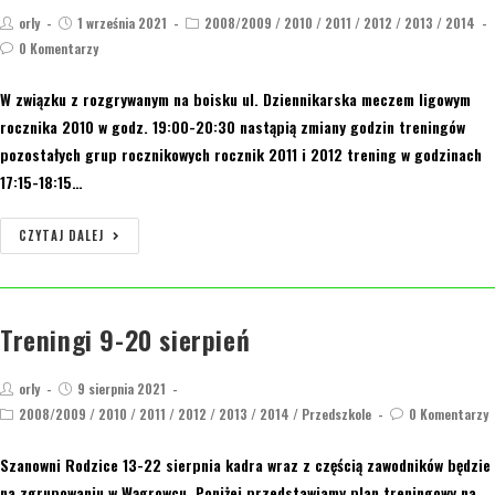
orly
1 września 2021
2008/2009
/
2010
/
2011
/
2012
/
2013
/
2014
0 Komentarzy
W związku z rozgrywanym na boisku ul. Dziennikarska meczem ligowym
rocznika 2010 w godz. 19:00-20:30 nastąpią zmiany godzin treningów
pozostałych grup rocznikowych rocznik 2011 i 2012 trening w godzinach
17:15-18:15…
CZYTAJ DALEJ
Treningi 9-20 sierpień
orly
9 sierpnia 2021
2008/2009
/
2010
/
2011
/
2012
/
2013
/
2014
/
Przedszkole
0 Komentarzy
Szanowni Rodzice 13-22 sierpnia kadra wraz z częścią zawodników będzie
na zgrupowaniu w Wągrowcu. Poniżej przedstawiamy plan treningowy na