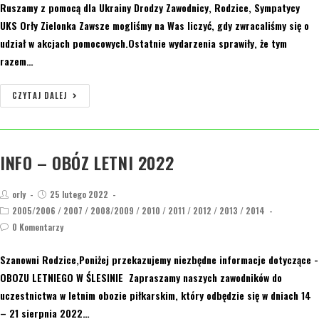
Ruszamy z pomocą dla Ukrainy Drodzy Zawodnicy, Rodzice, Sympatycy
UKS Orły Zielonka Zawsze mogliśmy na Was liczyć, gdy zwracaliśmy się o
udział w akcjach pomocowych.Ostatnie wydarzenia sprawiły, że tym
razem…
CZYTAJ DALEJ
INFO – OBÓZ LETNI 2022
orly
25 lutego 2022
2005/2006
/
2007
/
2008/2009
/
2010
/
2011
/
2012
/
2013
/
2014
0 Komentarzy
Szanowni Rodzice,Poniżej przekazujemy niezbędne informacje dotyczące -
OBOZU LETNIEGO W ŚLESINIE Zapraszamy naszych zawodników do
uczestnictwa w letnim obozie piłkarskim, który odbędzie się w dniach 14
– 21 sierpnia 2022…