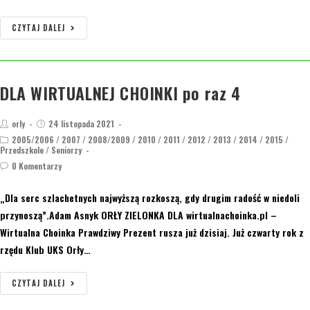
CZYTAJ DALEJ
DLA WIRTUALNEJ CHOINKI po raz 4
orly
24 listopada 2021
2005/2006
/
2007
/
2008/2009
/
2010
/
2011
/
2012
/
2013
/
2014
/
2015
/
Przedszkole
/
Seniorzy
0 Komentarzy
„Dla serc szlachetnych najwyższą rozkoszą, gdy drugim radość w niedoli
przynoszą”.Adam Asnyk ORŁY ZIELONKA DLA wirtualnachoinka.pl –
Wirtualna Choinka Prawdziwy Prezent rusza już dzisiaj. Już czwarty rok z
rzędu Klub UKS Orły…
CZYTAJ DALEJ