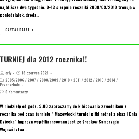
najbliższe dwa tygodnie. 9-13 sierpnia roczniki 2008/09/2010 trenują w
poniedziałek, środa…
CZYTAJ DALEJ
TURNIEJ dla 2012 rocznika!!
orly
18 czerwca 2021
2005/2006
/
2007
/
2008/2009
/
2010
/
2011
/
2012
/
2013
/
2014
/
Przedszkole
0 Komentarzy
W niedzielę od godz. 9.00 zapraszamy do kibicowania zawodnikom z
rocznika pod czas turnieju " Mazowiecki turniej piłki nożnej z okazji Dnia
Dziecka" Impreza współfinansowana jest ze środków Samorządu
Województwa…