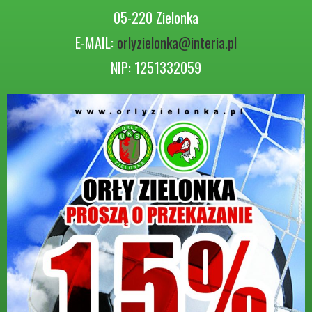
05-220 Zielonka
E-MAIL:
orlyzielonka@interia.pl
NIP: 1251332059